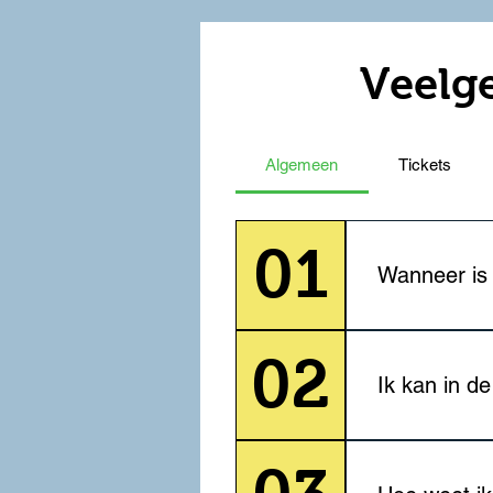
Veelg
Algemeen
Tickets
01
Wanneer is 
Van 9 t/m 14 
02
augustus in bi
Ik kan in de
vloot op Amela
Ja, dat klopt. 
festivalgangers